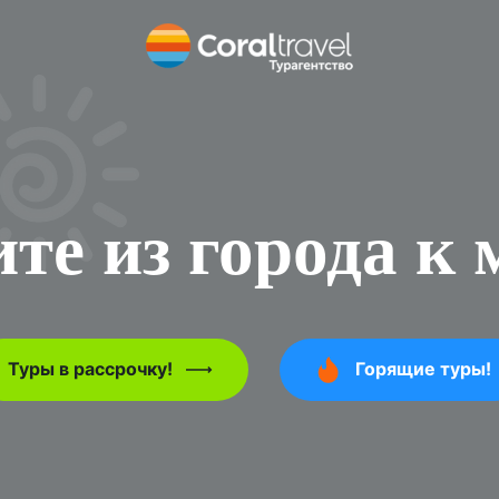
те из города к
Туры в рассрочку!
Горящие туры!